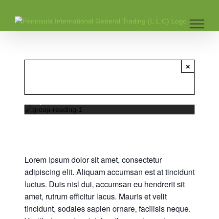
Skip
Group Reading Session
to
content
1
May 24, 2020 @ 8:00 am
-
5:00
×
pm
This event has passed.
|
FREE
Lorem ipsum dolor sit amet, consectetur
adipiscing elit. Aliquam accumsan est at tincidunt
luctus. Duis nisl dui, accumsan eu hendrerit sit
amet, rutrum efficitur lacus. Mauris et velit
tincidunt, sodales sapien ornare, facilisis neque.