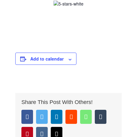
Rated 5/5 by 12,000 Students
Add to calendar
Share This Post With Others!
facebook
twitter
linkedin
reddit
whatsapp
tumblr
pinterest
vk
Email