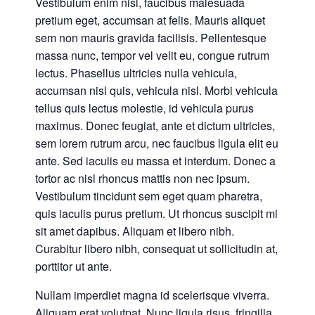
Vestibulum enim nisl, faucibus malesuada
pretium eget, accumsan at felis. Mauris aliquet
sem non mauris gravida facilisis. Pellentesque
massa nunc, tempor vel velit eu, congue rutrum
lectus. Phasellus ultricies nulla vehicula,
accumsan nisl quis, vehicula nisl. Morbi vehicula
tellus quis lectus molestie, id vehicula purus
maximus. Donec feugiat, ante et dictum ultricies,
sem lorem rutrum arcu, nec faucibus ligula elit eu
ante. Sed iaculis eu massa et interdum. Donec a
tortor ac nisl rhoncus mattis non nec ipsum.
Vestibulum tincidunt sem eget quam pharetra,
quis iaculis purus pretium. Ut rhoncus suscipit mi
sit amet dapibus. Aliquam et libero nibh.
Curabitur libero nibh, consequat ut sollicitudin at,
porttitor ut ante.
Nullam imperdiet magna id scelerisque viverra.
Aliquam erat volutpat. Nunc ligula risus, fringilla